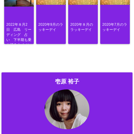
2022年８月2
2020年9月のラ
2020年８月の
2020年7月のラ
日 広島 リー
ッキーデイ
ラッキーデイ
ッキーデイ
ディング 占
い 下半期も乗
り切ろうイベン
ト
壱原 裕子