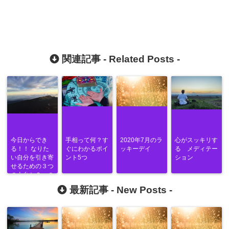
関連記事 -
Related Posts
-
今日からでき
手相って何？す
2020年7月のラ
心がスッキリす
る！！ なりた
ぐにわかるポイ
ッキーデイ
る メディテー
い自分を引き寄
ント5つ
ション
せるための３つ
の土台と２つの
方法
最新記事 -
New Posts
-