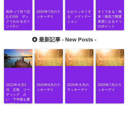
気学って何？読
2020年7月のラ
心がスッキリす
すぐできる！簡
むの3分 ザッ
ッキーデイ
る メディテー
単！換気で開運
クリわかるポイ
ション
体質になる４つ
ント5つ
のポイント
最新記事 -
New Posts
-
2022年８月2
2020年9月のラ
2020年８月の
2020年7月のラ
日 広島 リー
ッキーデイ
ラッキーデイ
ッキーデイ
ディング 占
い 下半期も乗
り切ろうイベン
ト