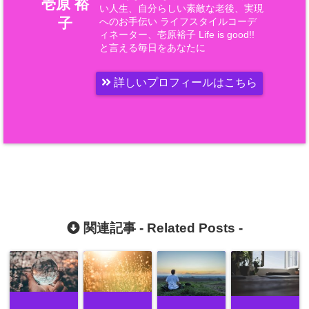
壱原 裕
い人生、自分らしい素敵な老後、実現
子
へのお手伝い ライフスタイルコーデ
ィネーター、壱原裕子 Life is good!!
と言える毎日をあなたに
詳しいプロフィールはこちら
関連記事 -
Related Posts
-