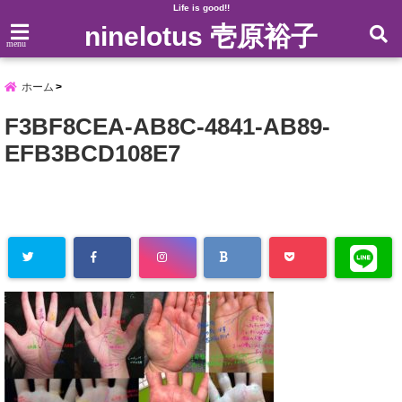
Life is good!!
ninelotus 壱原裕子
menu
ホーム
F3BF8CEA-AB8C-4841-AB89-
EFB3BCD108E7