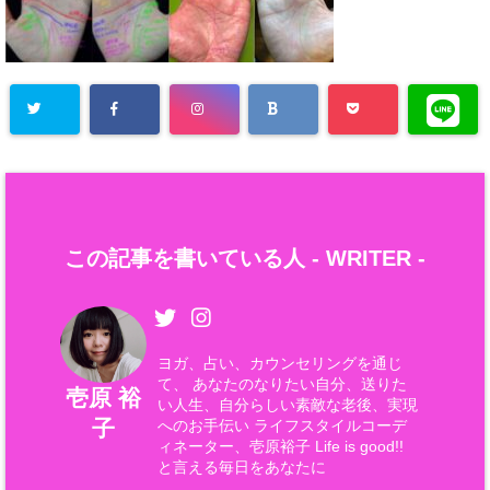
この記事を書いている人 -
WRITER
-
ヨガ、占い、カウンセリングを通じ
て、 あなたのなりたい自分、送りた
壱原 裕
い人生、自分らしい素敵な老後、実現
子
へのお手伝い ライフスタイルコーデ
ィネーター、壱原裕子 Life is good!!
と言える毎日をあなたに