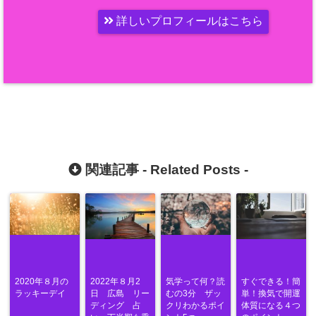
詳しいプロフィールはこちら
関連記事 -
Related Posts
-
2020年８月の
2022年８月2
気学って何？読
すぐできる！簡
ラッキーデイ
日 広島 リー
むの3分 ザッ
単！換気で開運
ディング 占
クリわかるポイ
体質になる４つ