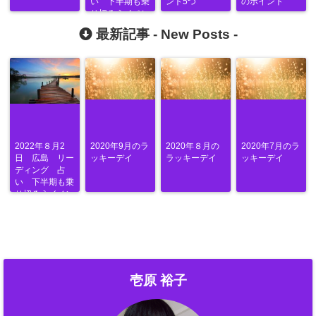
い 下半期も乗
ント5つ
のポイント
り切ろうイベン
ト
最新記事 -
New Posts
-
2022年８月2
2020年9月のラ
2020年８月の
2020年7月のラ
日 広島 リー
ッキーデイ
ラッキーデイ
ッキーデイ
ディング 占
い 下半期も乗
り切ろうイベン
ト
壱原 裕子