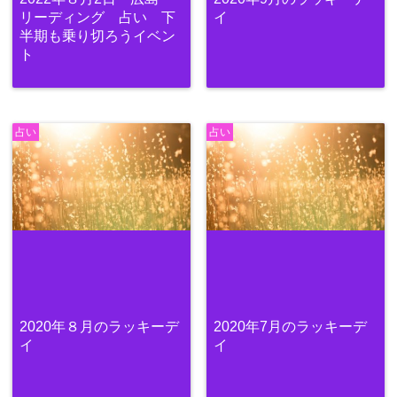
リーディング 占い 下
イ
半期も乗り切ろうイベン
ト
占い
占い
2020年８月のラッキーデ
2020年7月のラッキーデ
イ
イ