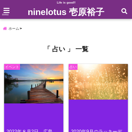
Life is good!!
ninelotus 壱原裕子
menu
ホーム
「 占い 」 一覧
イベント
占い
2022年８月2日 広島
2020年9月のラッキーデ