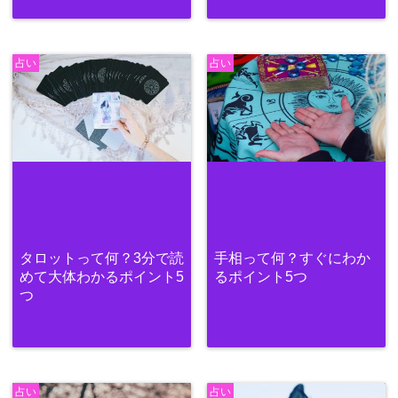
占い
占い
タロットって何？3分で読
手相って何？すぐにわか
めて大体わかるポイント5
るポイント5つ
つ
占い
占い