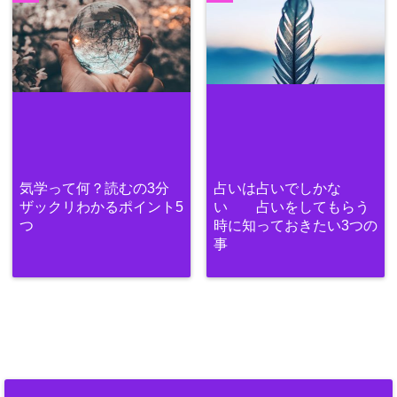
気学って何？読むの3分
占いは占いでしかな
ザックリわかるポイント5
い 占いをしてもらう
つ
時に知っておきたい3つの
事