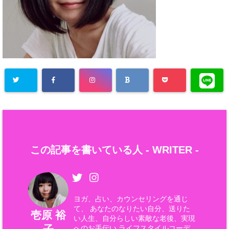
この記事を書いている人 -
WRITER
-
ヨガ、占い、カウンセリングを通じ
て、 あなたのなりたい自分、送りた
壱原 裕
い人生、自分らしい素敵な老後、実現
へのお手伝い ライフスタイルコーデ