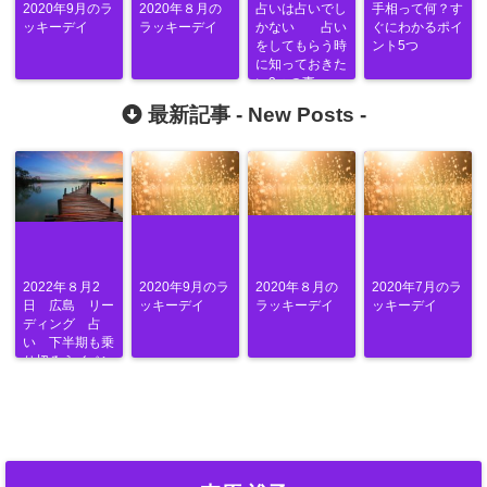
2020年9月のラ
2020年８月の
占いは占いでし
手相って何？す
ッキーデイ
ラッキーデイ
かない 占い
ぐにわかるポイ
をしてもらう時
ント5つ
に知っておきた
い3つの事
最新記事 -
New Posts
-
2022年８月2
2020年9月のラ
2020年８月の
2020年7月のラ
日 広島 リー
ッキーデイ
ラッキーデイ
ッキーデイ
ディング 占
い 下半期も乗
り切ろうイベン
ト